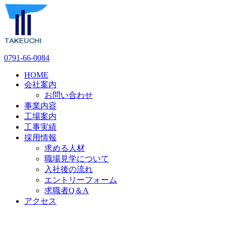
0791-66-0084
HOME
会社案内
お問い合わせ
事業内容
工場案内
工事実績
採用情報
求める人材
職場見学について
入社後の流れ
エントリーフォーム
求職者Q＆A
アクセス