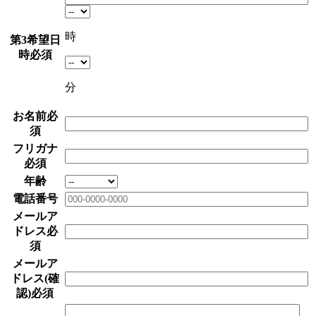
時
第3希望日
時
必須
分
お名前
必
須
フリガナ
必須
年齢
電話番号
メールア
ドレス
必
須
メールア
ドレス(確
認)
必須