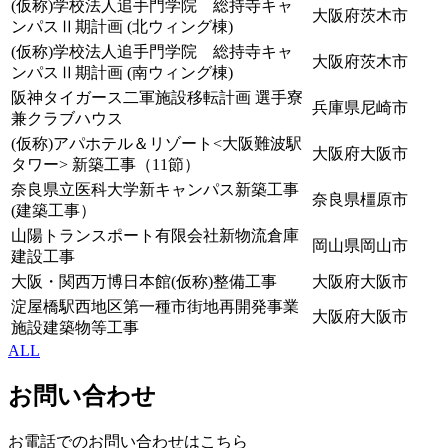
(仮称)学校法人追手門学院 総持寺キャ
大阪府茨木市
ンパスⅡ期計画 (北ウィング棟)
(仮称)学校法人追手門学院 総持寺キャ
大阪府茨木市
ンパスⅡ期計画 (南ウィング棟)
阪神タイガース二軍施設移転計画 選手寮
兵庫県尼崎市
兼クラブハウス
(仮称)アパホテル＆リゾート<大阪難波駅
大阪府大阪市
タワー> 新築工事（11節）
奈良県立医科大学新キャンパス新築工事
奈良県橿原市
(建築工事）
山陽トランスポート有限会社新物流倉庫
岡山県岡山市
建設工事
大阪・関西万博日本館(仮称)整備工事
大阪府大阪市
淀屋橋駅西地区第一種市街地再開発事業
大阪府大阪市
施設建築物等工事
ALL
お問い合わせ
お電話でのお問い合わせはこちら